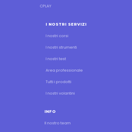
CPLAY
I NOSTRI SERVIZI
I nostri corsi
I nostri strumenti
I nostri test
Area professionale
Tutti i prodotti
I nostri volantini
INFO
Il nostro team