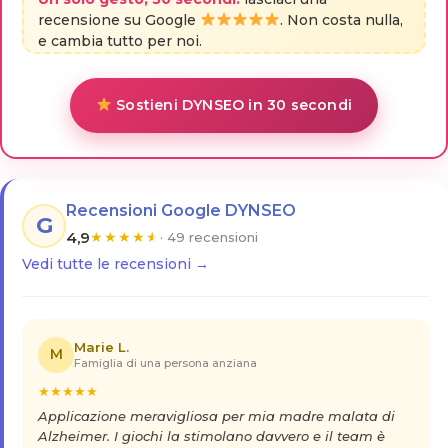
recensione su Google
. Non costa nulla,
e cambia tutto per noi.
Sostieni DYNSEO in 30 secondi
Recensioni Google DYNSEO
G
4,9
★
★
★
★
★
· 49 recensioni
Vedi tutte le recensioni →
Marie L.
M
Famiglia di una persona anziana
★
★
★
★
★
Applicazione meravigliosa per mia madre malata di
Alzheimer. I giochi la stimolano davvero e il team è