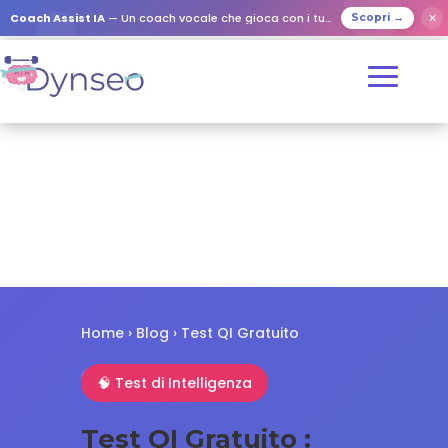
✕
Coach Assist IA
— Un coach vocale che gioca con i tuoi cari
Scopri →
Home
›
Blog
› Test QI Gratuito
🧠 Test di Intelligenza
Test QI Gratuito :