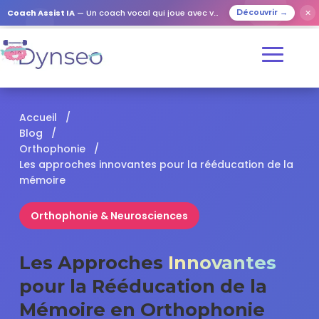
✕
Coach Assist IA
— Un coach vocal qui joue avec vos proches
Découvrir →
Accueil
/
Blog
/
Orthophonie
/
Les approches innovantes pour la rééducation de la
mémoire
Orthophonie & Neurosciences
Les Approches
Innovantes
pour la Rééducation de la
Mémoire en Orthophonie