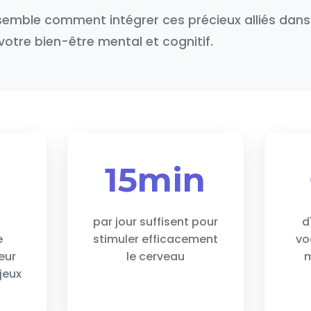
emble comment intégrer ces précieux alliés dans 
votre bien-être mental et cognitif.
15min
s
par jour suffisent pour
d
e
stimuler efficacement
vo
eur
le cerveau
m
jeux