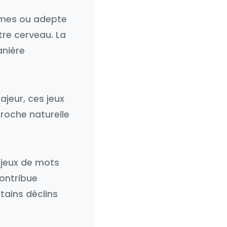
mmes ou adepte
tre cerveau. La
anière
ajeur, ces jeux
proche naturelle
 jeux de mots
contribue
tains déclins