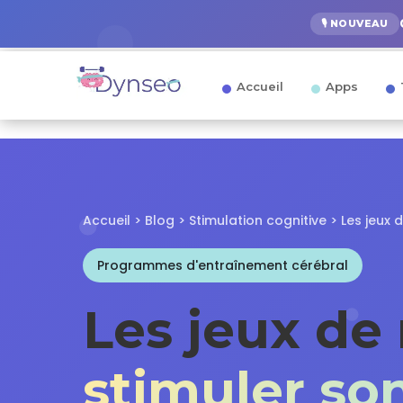
🎙️ NOUVEAU
Accueil
Apps
Accueil
>
Blog
>
Stimulation cognitive
> Les jeux 
Programmes d'entraînement cérébral
Les jeux de 
stimuler son