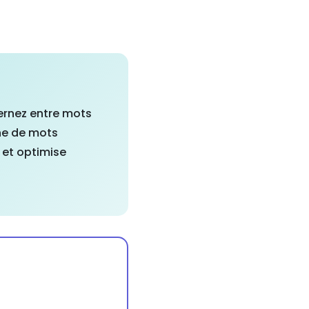
ternez entre mots
che de mots
x et optimise