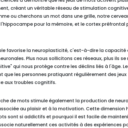
ciences a démontré que les jeux de mots activent plus
nt, créant un véritable réseau de stimulation cognitiv
e ou cherchons un mot dans une grille, notre cerveau 
l'hippocampe pour la mémoire, et le cortex préfrontal p
le favorise la neuroplasticité, c'est-à-dire la capacité
uronales. Plus nous sollicitons ces réseaux, plus ils se
itive" qui nous protège contre les déclins liés à l'âge. L
t que les personnes pratiquant régulièrement des jeu
e aux troubles cognitifs.
rche de mots stimule également la production de neur
ociée au plaisir et à la motivation. Cette dimension 
ts sont si addictifs et pourquoi il est facile de mainten
ssocie naturellement ces activités à des expériences pos