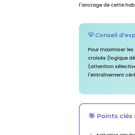
l'ancrage de cette hab
💡 Conseil d'ex
Pour maximiser les 
croisés (logique d
(attention sélective
l'entraînement céré
🎯 Points clés 