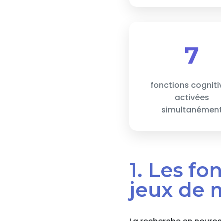
7
fonctions cogniti
activées
simultanémen
1. Les f
jeux de 