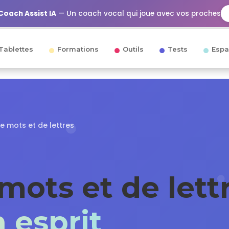
Coach Assist IA
— Un coach vocal qui joue avec vos proches
Tablettes
Formations
Outils
Tests
Espa
de mots et de lettres
mots et de lett
 esprit