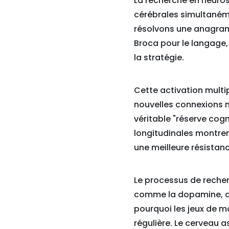
La recherche en neuros
cérébrales simultanéme
résolvons une anagramm
Broca pour le langage, 
la stratégie.
Cette activation multip
nouvelles connexions ne
véritable "réserve cogn
longitudinales montren
une meilleure résistanc
Le processus de reche
comme la dopamine, ass
pourquoi les jeux de mo
régulière. Le cerveau a