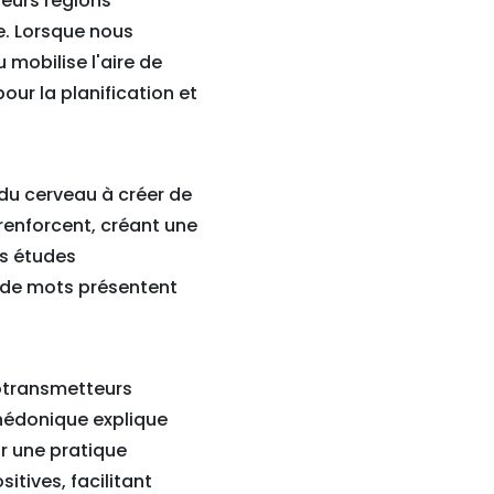
ieurs régions
e. Lorsque nous
mobilise l'aire de
our la planification et
 du cerveau à créer de
 renforcent, créant une
es études
x de mots présentent
otransmetteurs
hédonique explique
ir une pratique
itives, facilitant