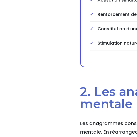
Activation simult
Renforcement de 
Constitution d'un
Stimulation natur
2. Les a
mentale p
Les anagrammes constit
mentale. En réarrangea