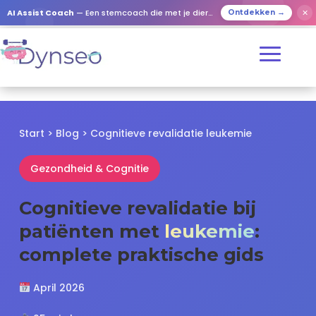
✕
AI Assist Coach
— Een stemcoach die met je dierbaren speelt
Ontdekken →
Start
>
Blog
> Cognitieve revalidatie leukemie
Gezondheid & Cognitie
Cognitieve revalidatie bij
patiënten met
leukemie
:
complete praktische gids
April 2026