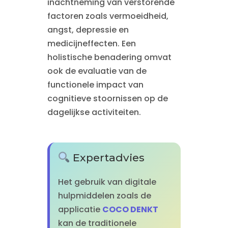
inachtneming van verstorende
factoren zoals vermoeidheid,
angst, depressie en
medicijneffecten. Een
holistische benadering omvat
ook de evaluatie van de
functionele impact van
cognitieve stoornissen op de
dagelijkse activiteiten.
Expertadvies
Het gebruik van digitale
hulpmiddelen zoals de
applicatie
COCO DENKT
kan de traditionele