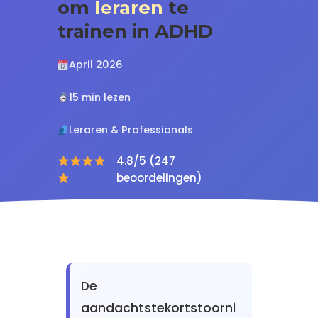
om
leraren
te
trainen in ADHD
April 2026
15 min lezen
Leraren & Professionals
4.8/5 (247
beoordelingen)
De
aandachtstekortstoorni