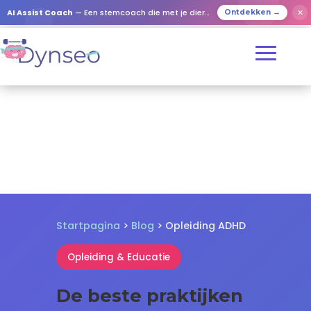
✕
AI Assist Coach
— Een stemcoach die met je dierbaren speelt
Ontdekken →
Startpagina
>
Blog
> Opleiding ADHD
Opleiding & Educatie
De beste praktijken