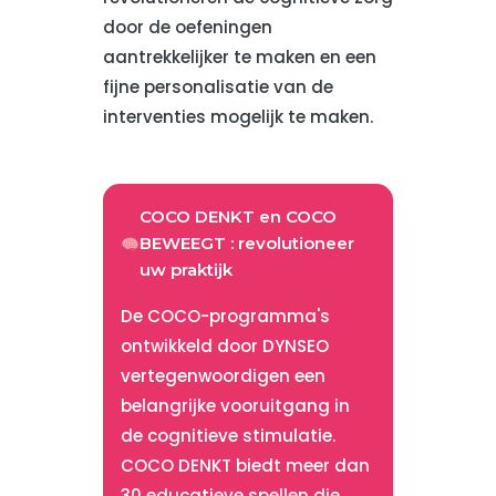
door de oefeningen
aantrekkelijker te maken en een
fijne personalisatie van de
interventies mogelijk te maken.
COCO DENKT en COCO
BEWEEGT : revolutioneer
uw praktijk
De COCO-programma's
ontwikkeld door DYNSEO
vertegenwoordigen een
belangrijke vooruitgang in
de cognitieve stimulatie.
COCO DENKT biedt meer dan
30 educatieve spellen die