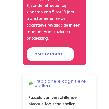
Bijzonder effectief bij
kinderen van 5 tot 10 jaar,
transformeren ze de
cognitieve revalidatie in een
moment van plezier en
ontdekking.
Ontdek COCO →
Traditionele cognitieve
spellen
Puzzels van verschillende
niveaus, logische spellen,