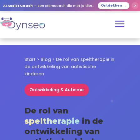
✕
AI Assist Coach
— Een stemcoach die met je dierbaren speelt
Ontdekken →
Start
>
Blog
> De rol van speltherapie in
de ontwikkeling van autistische
kinderen
Ontwikkeling & Autisme
De rol van
speltherapie
in de
ontwikkeling van