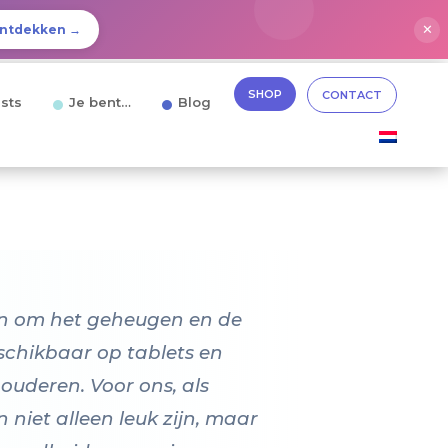
✕
ntdekken →
SHOP
CONTACT
sts
Je bent…
Blog
pen om het geheugen en de
eschikbaar op tablets en
 ouderen. Voor ons, als
 niet alleen leuk zijn, maar