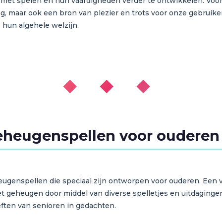
et spelen en hun vaardigheden verder te ontwikkelen. Voor o
g, maar ook een bron van plezier en trots voor onze gebruiker
 hun algehele welzijn.
◆ ◆ ◆
geheugenspellen voor ouderen
eheugenspellen die speciaal zijn ontworpen voor ouderen. Een 
et geheugen door middel van diverse spelletjes en uitdagingen
ften van senioren in gedachten.