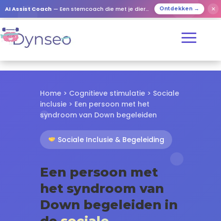
✕
AI Assist Coach
— Een stemcoach die met je dierbaren speelt
Ontdekken →
Home
>
Cognitieve stimulatie
>
Sociale
inclusie
> Een persoon met het
syndroom van Down begeleiden
Sociale Inclusie & Begeleiding
Een persoon met
het syndroom van
Down begeleiden in
de
sociale