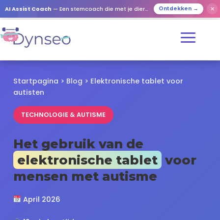
✕
AI Assist Coach
— Een stemcoach die met je dierbaren speelt
Ontdekken →
Startpagina
>
Blog
> Elektronische tablet voor
autisten
TECHNOLOGIE & AUTISME
Het gebruik van de
elektronische tablet
voor
mensen met autisme
April 2026