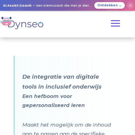
AI Assist Coach
— Een stemcoach die met je dierbaren speelt
✕
Ontdekken →
De integratie van digitale
tools in inclusief onderwijs
Een hefboom voor
gepersonaliseerd leren
Maakt het mogelijk om de inhoud
aan te passen aan de specifieke