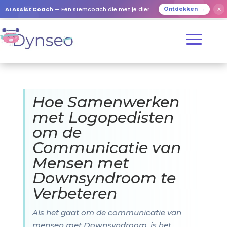
AI Assist Coach
— Een stemcoach die met je dierbaren speelt
✕
Ontdekken →
Hoe Samenwerken
met Logopedisten
om de
Communicatie van
Mensen met
Downsyndroom te
Verbeteren
Als het gaat om de communicatie van
mensen met Downsyndroom, is het