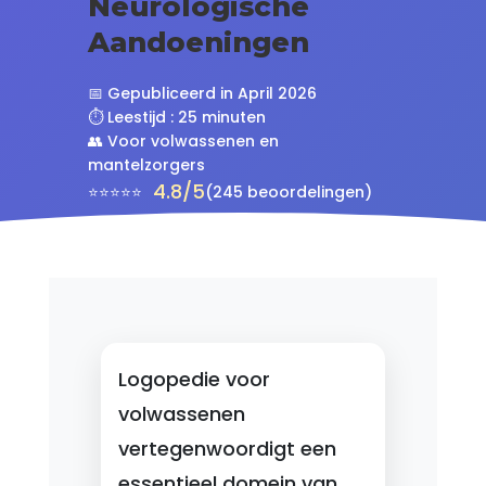
Neurologische
Aandoeningen
📅 Gepubliceerd in April 2026
⏱️ Leestijd : 25 minuten
👥 Voor volwassenen en
mantelzorgers
4.8/5
⭐⭐⭐⭐⭐
(245 beoordelingen)
Logopedie voor
volwassenen
vertegenwoordigt een
essentieel domein van