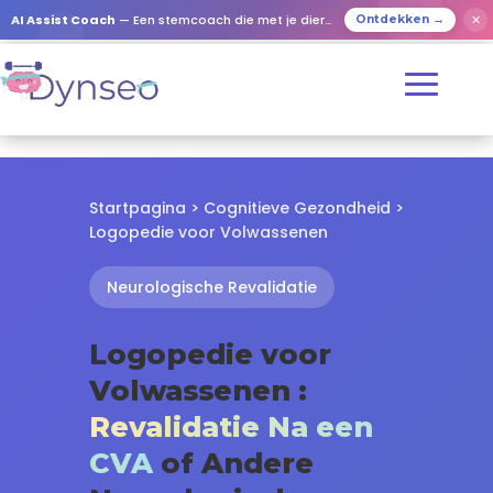
✕
AI Assist Coach
— Een stemcoach die met je dierbaren speelt
Ontdekken →
Startpagina
>
Cognitieve Gezondheid
>
Logopedie voor Volwassenen
Neurologische Revalidatie
Logopedie voor
Volwassenen :
Revalidatie Na een
CVA
of Andere