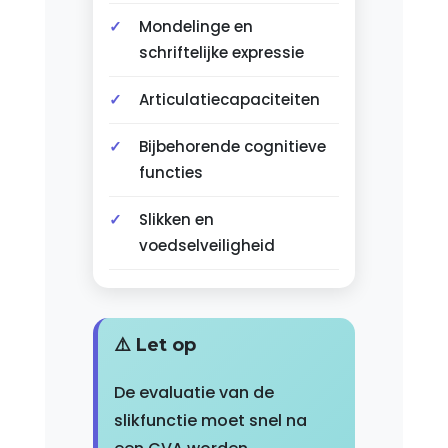
Mondelinge en
schriftelijke expressie
Articulatiecapaciteiten
Bijbehorende cognitieve
functies
Slikken en
voedselveiligheid
⚠️ Let op
De evaluatie van de
slikfunctie moet snel na