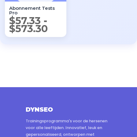
Abonnement Tests
Pro
$
57.33
-
Prijsklasse:
$
573.30
$57.33
tot
$573.30
DYNSEO
Trainingsprogramma's voor de hersenen
voor alle leeftijden. Innovatief, leuk en
gepersonaliseerd, ontworpen met