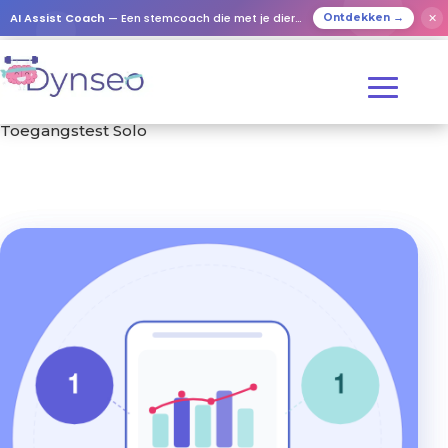
AI Assist Coach
— Een stemcoach die met je dierbaren speelt
✕
Ontdekken →
Start
/
Hulpmiddelen & Tests
/
Cognitieve tests
/
Toegangstest Solo