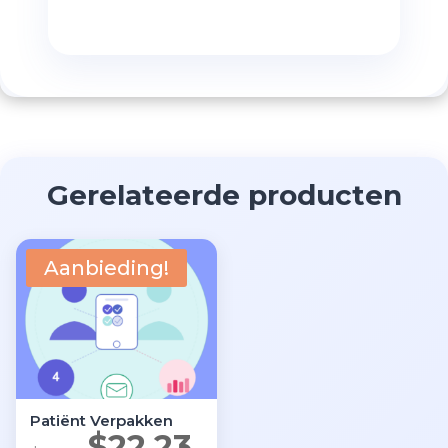
Gerelateerde producten
Aanbieding!
Patiënt Verpakken
Oorspronkelijke
Huidige
$
22.23