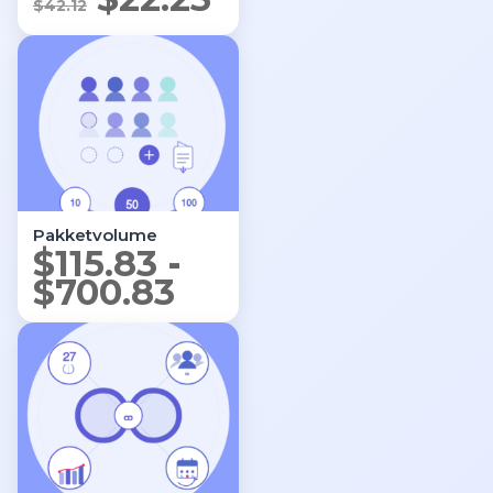
$
42.12
prijs
prijs
was:
is:
$42.12.
$22.23.
Pakketvolume
$
115.83
-
Prijsklasse:
$
700.83
$115.83
tot
$700.83