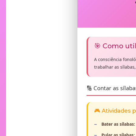
🎯 Como util
A consciência fonol
trabalhar as sílabas
🔢 Contar as sílaba
🎮 Atividades 
Bater as sílabas:
Pular as sílabas: