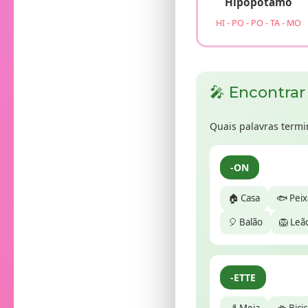
Hipopótamo
HI - PO - PO - TA - MO
🎤 Encontrar
Quais palavras ter
-ON
🏠 Casa
🐟 Pei
🎈 Balão
🦁 Leã
-ETTE