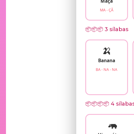
Maçã
MA - ÇÃ
📦📦📦 3 sílabas
🍌
Banana
BA - NA - NA
📦📦📦📦 4 sílabas
🦛