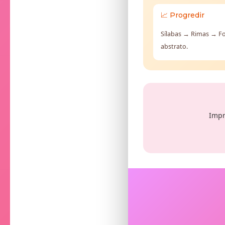
📈 Progredir
Sílabas → Rimas → Fo
abstrato.
Impr