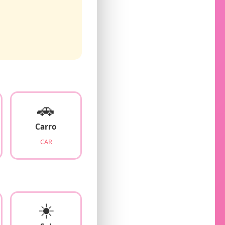
🚗
Carro
CAR
☀️