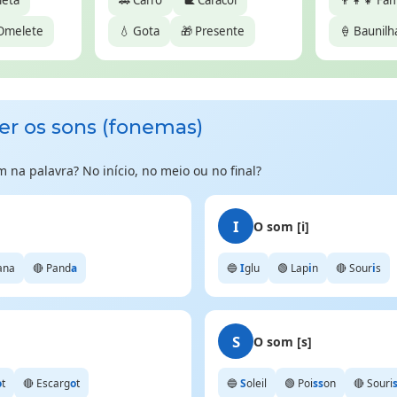
leta
🚗 Carro
🐌 Caracol
👨‍👩‍👧 Fam
Omelete
💧 Gota
🎁 Presente
🍦 Baunilh
er os sons (fonemas)
 na palavra? No início, no meio ou no final?
I
O som [i]
ana
🔴 Pand
a
🔵
I
glu
🟢 Lap
i
n
🔴 Sour
i
s
S
O som [s]
o
t
🔴 Escarg
o
t
🔵
S
oleil
🟢 Poi
ss
on
🔴 Souri