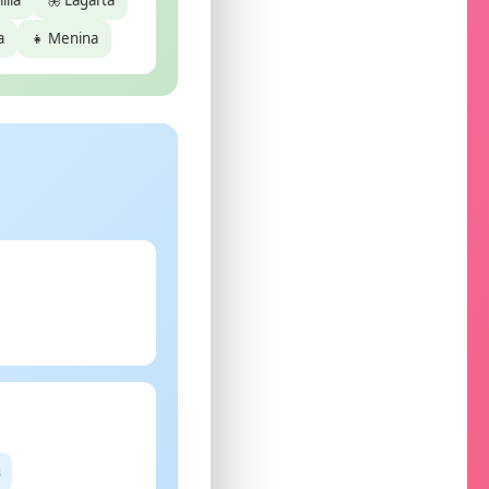
ília
🦋 Lagarta
a
👧 Menina
s