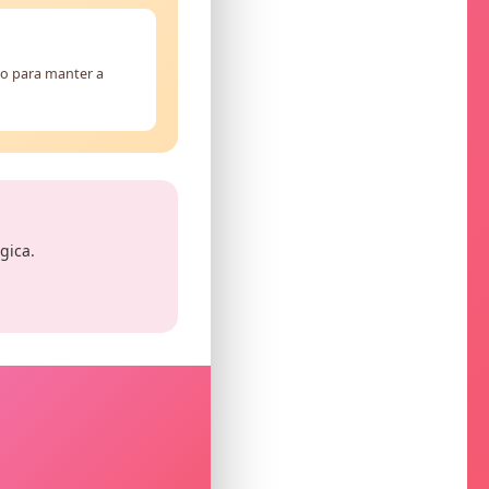
do para manter a
gica.