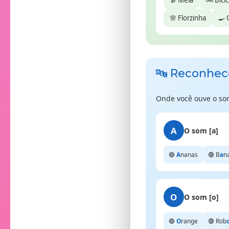
🧦 Meia
🚲 Bicic
🌸 Florzinha
🍳 
🔤 Reconhec
Onde você ouve o som
A
O som [a]
🔵
A
nanas
🟢 B
a
n
O
O som [o]
🔵
O
range
🟢 Rob