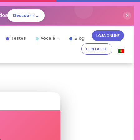
idos
✕
Descobrir →
LOJA ONLINE
Testes
Você é …
Blog
CONTACTO