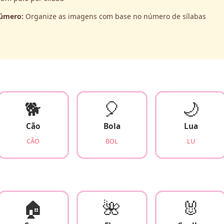
número:
Organize as imagens com base no número de sílabas
🐕
🎈
🌙
Cão
Bola
Lua
CÃO
BOL
LU
🏠
🌺
🐰