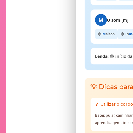
M
O som [m]
🔵
M
aison
🟢 To
m
Lenda:
🔵 Início d
💡 Dicas par
🎵 Utilizar o corpo
Bater, pular, caminhar
aprendizagem cinesté