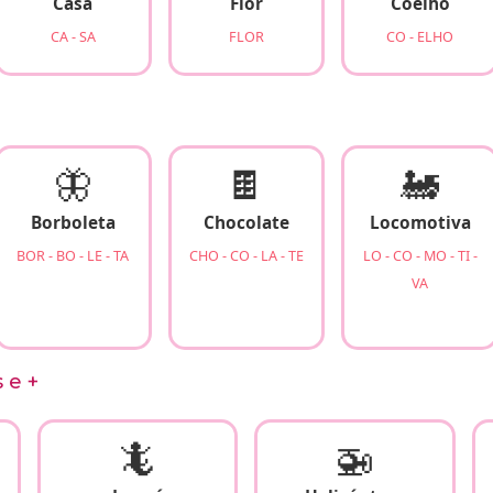
Casa
Flor
Coelho
CA - SA
FLOR
CO - ELHO
🦋
🍫
🚂
Borboleta
Chocolate
Locomotiva
BOR - BO - LE - TA
CHO - CO - LA - TE
LO - CO - MO - TI -
VA
 e +
🦎
🚁