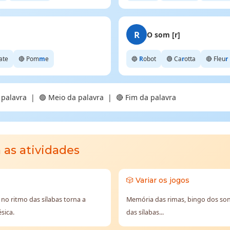
R
O som [r]
ate
🔴 Pom
m
e
🔵
R
obot
🟢 Ca
r
otta
🔴 Fleu
r
a palavra | 🟢 Meio da palavra | 🔴 Fim da palavra
a as atividades
🎲 Variar os jogos
 no ritmo das sílabas torna a
Memória das rimas, bingo dos son
sica.
das sílabas...