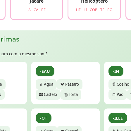
Jacaré
Helicóptero
JA - CA - RÉ
HE - LI - CÓP - TE - RO
 rimas
minam com o mesmo som?
-EAU
-IN
xe
💧 Água
🐦 Pássaro
🐰 Coelho
o
🏰 Castelo
🎂 Torta
🍞 Pão
-OT
-ILLE