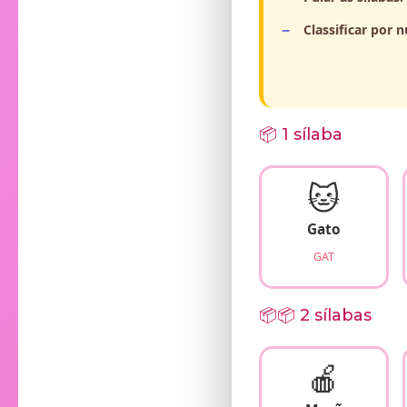
Classificar por 
📦 1 sílaba
🐱
Gato
GAT
📦📦 2 sílabas
🍎