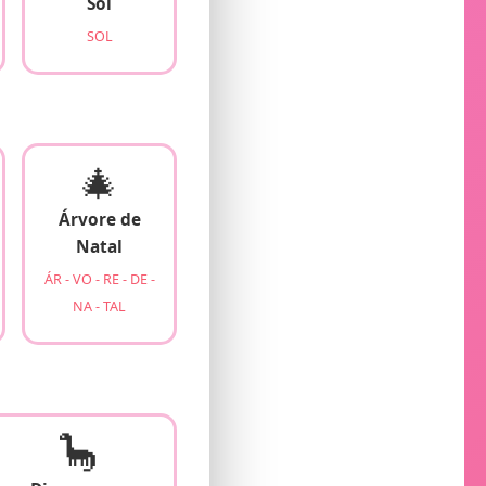
Sol
SOL
🎄
Árvore de
Natal
ÁR - VO - RE - DE -
NA - TAL
🦕