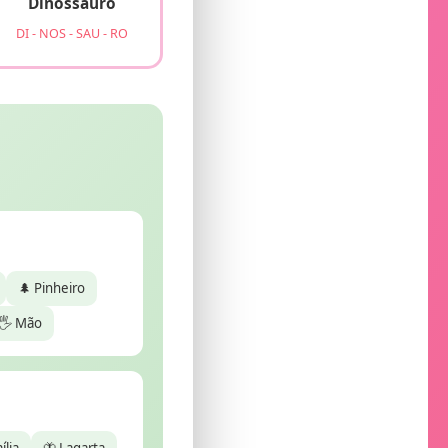
Dinossauro
DI - NOS - SAU - RO
🌲 Pinheiro
🖐️ Mão