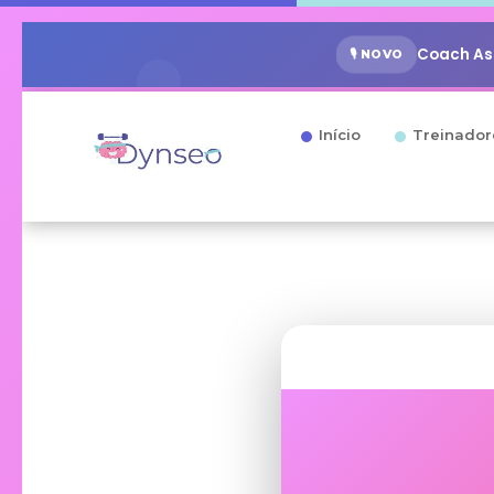
Coach Ass
🎙️ NOVO
Início
Treinador