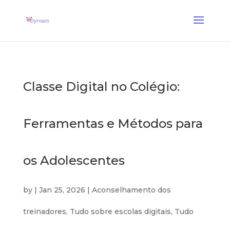
Coach Assist IA
— Um treinador vocal que joga com os seus entes queridos
✕
Descobrir →
Classe Digital no Colégio:
Ferramentas e Métodos para
os Adolescentes
by
|
Jan 25, 2026
|
Aconselhamento dos
treinadores
,
Tudo sobre escolas digitais
,
Tudo