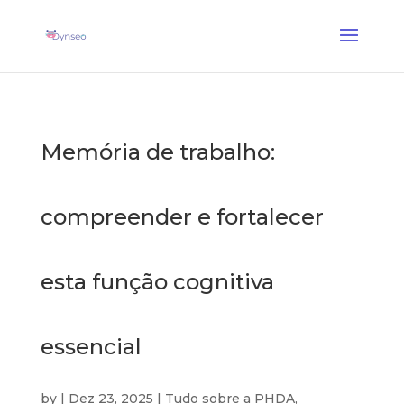
Coach Assist IA
— Um treinador vocal que joga com os seus entes queridos
✕
Descobrir →
Memória de trabalho:
compreender e fortalecer
esta função cognitiva
essencial
by
|
Dez 23, 2025
|
Tudo sobre a PHDA
,