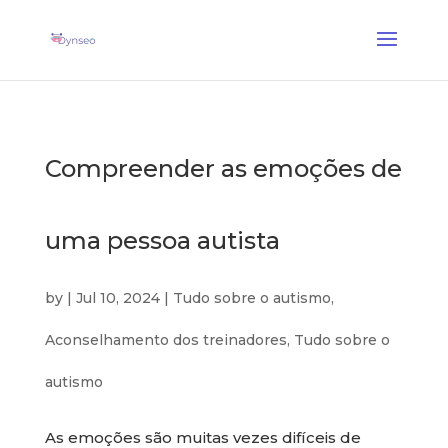
Coach Assist IA
— Um treinador vocal que joga com os seus entes queridos
✕
Descobrir →
Compreender as emoções de
uma pessoa autista
by
|
Jul 10, 2024
|
Tudo sobre o autismo
,
Aconselhamento dos treinadores
,
Tudo sobre o
autismo
As emoções são muitas vezes difíceis de