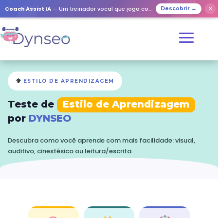
✕
Coach Assist IA
— Um treinador vocal que joga com os seus entes queridos
Descobrir →
ESTILO DE APRENDIZAGEM
Teste de
Estilo de Aprendizagem
por
DYNSEO
Descubra como você aprende com mais facilidade: visual,
auditivo, cinestésico ou leitura/escrita.