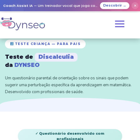
Coach Assist IA
— Um treinador vocal que joga com os seus entes queridos
✕
Descobrir →
TESTE CRIANÇA — PARA PAIS
Teste de
Discalculia
da
DYNSEO
Um questionário parental de orientação sobre os sinais que podem
sugerir uma perturbação específica da aprendizagem em matemática.
Desenvolvido com profissionais de saúde.
✓ Questionário desenvolvido com
profissionais