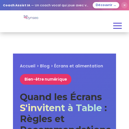
✕
Coach Assist IA
— Un coach vocal qui joue avec vos proches
Découvrir →
Accueil
>
Blog
> Écrans et alimentation
Bien-être numérique
Quand les Écrans
S'invitent à Table
:
Règles et