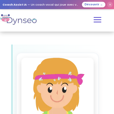
Coach Assist IA
— Un coach vocal qui joue avec vos proches
✕
Découvrir →