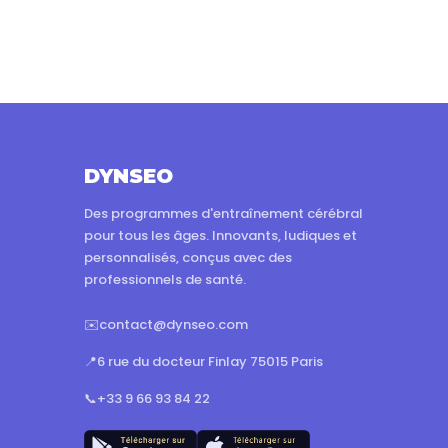
DYNSEO
Des programmes d'entraînement cérébral
pour tous les âges. Innovants, ludiques et
personnalisés, conçus avec des
professionnels de santé.
✉️
contact@dynseo.com
📍
6 rue du docteur Finlay 75015 Paris
📞
+33 9 66 93 84 22