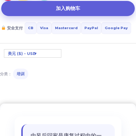
风
加入购物车
后
的
安全支付
CB
Visa
Mastercard
PayPal
Google Pay
回
家：
组
美元 ($) - USD
织
和
成
分类：
培训
功
回
家
的
方
法
数
中风后回家是康复过程中的一