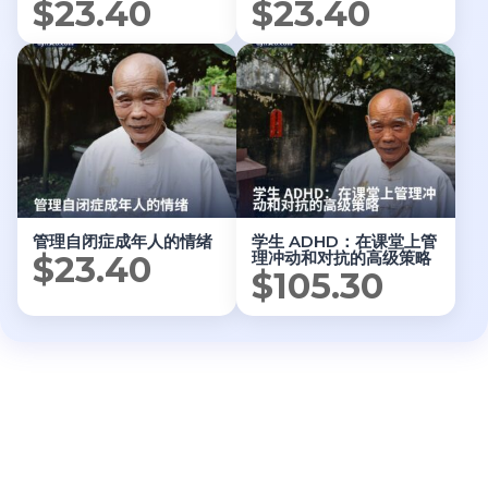
$
23.40
$
23.40
管理自闭症成年人的情绪
学生 ADHD：在课堂上管
理冲动和对抗的高级策略
$
23.40
$
105.30