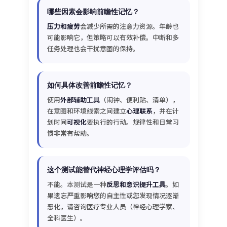
哪些因素会影响前瞻性记忆？
压力和疲劳
会减少所需的注意力资源。年龄也
可能影响它，但策略可以有效补偿。中断和多
任务处理也会干扰意图的保持。
如何具体改善前瞻性记忆？
使用
外部辅助工具
（闹钟、便利贴、清单），
在意图和环境线索之间建立
心理联系
，并在计
划时间
可视化
要执行的行动。规律性和日常习
惯非常有帮助。
这个测试能替代神经心理学评估吗？
不能。本测试是一种
反思和意识提升工具
。如
果遗忘严重影响您的自主性或您发现情况逐渐
恶化，请咨询医疗专业人员（神经心理学家、
全科医生）。