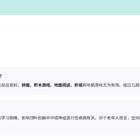
？
练反应良好。
拼图、积木游戏、地图阅读、折纸
和导航游戏尤为有效。经过几周
些学习困难、影响顶叶的脑卒中或神经退行性疾病有关。对于老年人而言，空间