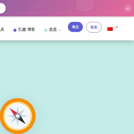
✕
→
商店
联系
工具
忆趣 博客
您是 …