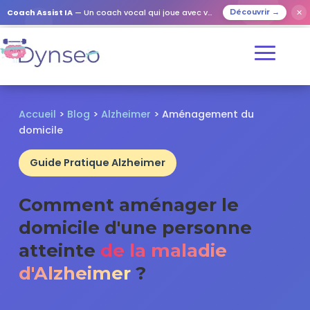
✕
Coach Assist IA
— Un coach vocal qui joue avec vos proches
Découvrir →
Accueil
>
Blog
>
Alzheimer
> Aménagement du
domicile
Guide Pratique Alzheimer
Comment aménager le
domicile d'une personne
atteinte
de la maladie
d'Alzheimer
?