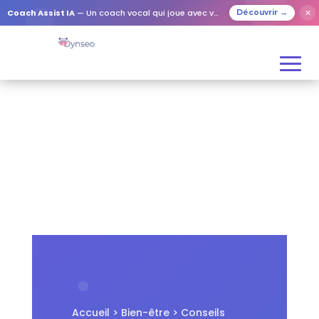
✕
Coach Assist IA
— Un coach vocal qui joue avec vos proches
Découvrir →
Accueil
>
Bien-être
> Conseils