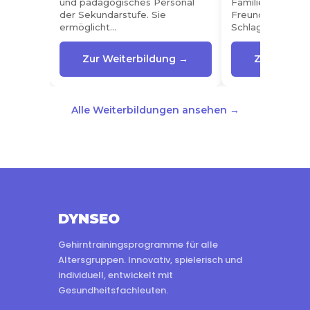
und pädagogisches Personal
Familienangehör
der Sekundarstufe. Sie
Freunde einer Pe
ermöglicht…
Schlaganfall…
Zur Weiterbildung →
Zur Weiter
Alle Weiterbildungen ansehen →
DYNSEO
Gehirntrainingsprogramme für alle
Altersgruppen. Innovativ, spielerisch und
individuell, entwickelt mit
Gesundheitsfachleuten.