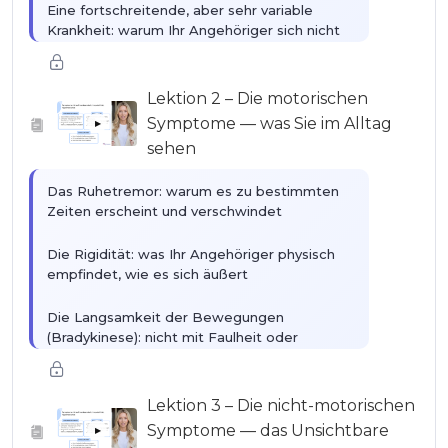
Eine fortschreitende, aber sehr variable
Krankheit: warum Ihr Angehöriger sich nicht
wie ein anderer entwickelt
Was wir wissen und was wir noch nicht über
Lektion 2 – Die motorischen
die Ursachen der Krankheit wissen
Symptome — was Sie im Alltag
▶
sehen
Das Ruhetremor: warum es zu bestimmten
Zeiten erscheint und verschwindet
Die Rigidität: was Ihr Angehöriger physisch
empfindet, wie es sich äußert
Die Langsamkeit der Bewegungen
(Bradykinese): nicht mit Faulheit oder
Desinteresse verwechseln
Das Freezing: diese plötzlichen Blockaden
Lektion 3 – Die nicht-motorischen
beim Gehen, die Angst machen und erklärbar
Symptome — das Unsichtbare
▶
sind