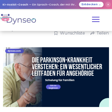
KI-Assist-Coach
— Ein Sprach-Coach, der mit Ihren Lieben spielt
✕
Entdecken →
Kategorien:
Familie
Wunschliste
Teilen