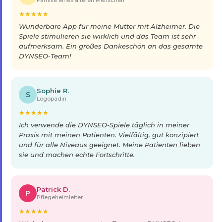
Familie eines älteren Menschen
★
★
★
★
★
Wunderbare App für meine Mutter mit Alzheimer. Die
Spiele stimulieren sie wirklich und das Team ist sehr
aufmerksam. Ein großes Dankeschön an das gesamte
DYNSEO-Team!
Sophie R.
S
Logopädin
★
★
★
★
★
Ich verwende die DYNSEO-Spiele täglich in meiner
Praxis mit meinen Patienten. Vielfältig, gut konzipiert
und für alle Niveaus geeignet. Meine Patienten lieben
sie und machen echte Fortschritte.
Patrick D.
P
Pflegeheimleiter
★
★
★
★
★