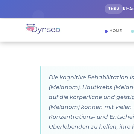
KI-A
🎙️ NEU
HOME
Die kognitive Rehabilitation
(Melanom). Hautkrebs (Melano
auf die körperliche und geis
(Melanom) können mit vielen k
Konzentrations- und Entscheid
Überlebenden zu helfen, ihre