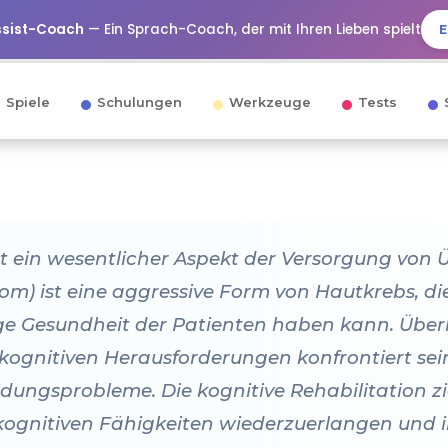
ssist-Coach
— Ein Sprach-Coach, der mit Ihren Lieben spielt
E
Spiele
Schulungen
Werkzeuge
Tests
 ist ein wesentlicher Aspekt der Versorgung vo
m) ist eine aggressive Form von Hautkrebs, d
tige Gesundheit der Patienten haben kann. Übe
ognitiven Herausforderungen konfrontiert sein,
ungsprobleme. Die kognitive Rehabilitation zi
 kognitiven Fähigkeiten wiederzuerlangen und i