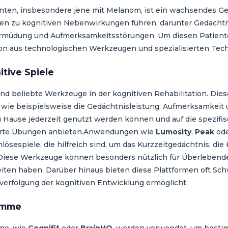
ienten, insbesondere jene mit Melanom, ist ein wachsendes 
en zu kognitiven Nebenwirkungen führen, darunter Gedächt
rmüdung und Aufmerksamkeitsstörungen. Um diesen Patienten
ion aus technologischen Werkzeugen und spezialisierten Tech
tive Spiele
 beliebte Werkzeuge in der kognitiven Rehabilitation. Dies
 wie beispielsweise die Gedächtnisleistung, Aufmerksamkeit
zu Hause jederzeit genutzt werden können und auf die spezif
sierte Übungen anbieten.Anwendungen wie
Lumosity
,
Peak
od
lösespiele, die hilfreich sind, um das Kurzzeitgedächtnis, die
Diese Werkzeuge können besonders nützlich für Überlebende
ten haben. Darüber hinaus bieten diese Plattformen oft Schwi
verfolgung der kognitiven Entwicklung ermöglicht.
ramme