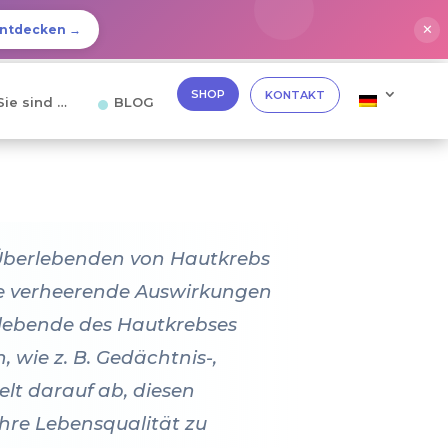
✕
ntdecken →
SHOP
KONTAKT
Sie sind …
BLOG
n Überlebenden von Hautkrebs
ie verheerende Auswirkungen
rlebende des Hautkrebses
 wie z. B. Gedächtnis-,
elt darauf ab, diesen
hre Lebensqualität zu