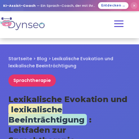
✕
KI-Assist-Coach
— Ein Sprach-Coach, der mit Ihren Lieben spielt
Entdecken →
Startseite
>
Blog
> Lexikalische Evokation und
lexikalische Beeinträchtigung
Sprachtherapie
Lexikalische Evokation und
lexikalische
Beeinträchtigung
:
Leitfaden zur