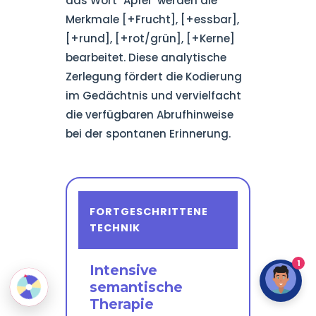
das Wort "Apfel" werden die
Merkmale [+Frucht], [+essbar],
[+rund], [+rot/grün], [+Kerne]
bearbeitet. Diese analytische
Zerlegung fördert die Kodierung
im Gedächtnis und vervielfacht
die verfügbaren Abrufhinweise
bei der spontanen Erinnerung.
FORTGESCHRITTENE
TECHNIK
1
Intensive
semantische
Therapie