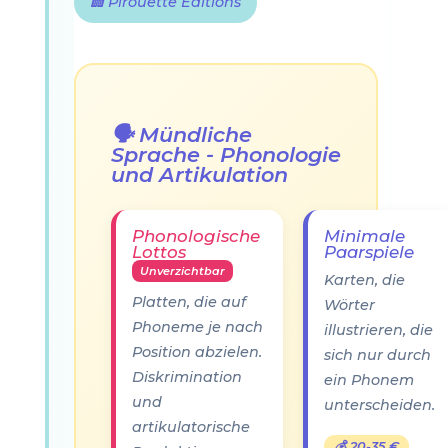
🏢 Pirouette Éditions
🗣️ Mündliche
Sprache - Phonologie
und Artikulation
Phonologische
Minimale
Lottos
Paarspiele
Unverzichtbar
Karten, die
Platten, die auf
Wörter
Phoneme je nach
illustrieren, die
Position abzielen.
sich nur durch
Diskrimination
ein Phonem
und
unterscheiden.
artikulatorische
💰 20-35 €