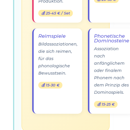
Produktion.
💰 25-45 € / Set
Reimspiele
Phonetische
Dominosteine
Bildassoziationen,
Assoziation
die sich reimen,
nach
für das
anfänglichem
phonologische
oder finalem
Bewusstsein.
Phonem nach
dem Prinzip des
💰 15-30 €
Dominospiels.
💰 15-25 €