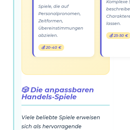
Komplexe 
Spiele, die auf
beschreibe
Personalpronomen,
Charaktere
Zeitformen,
lassen.
Übereinstimmungen
abzielen.
💰 25-50 €
💰 20-40 €
🎲 Die anpassbaren
Handels-Spiele
Viele beliebte Spiele erweisen
sich als hervorragende