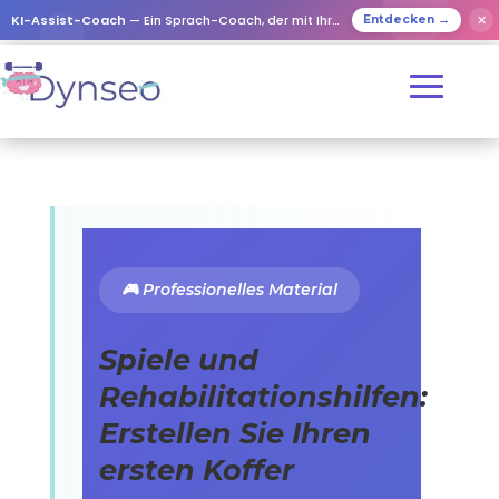
KI-Assist-Coach
— Ein Sprach-Coach, der mit Ihren Lieben spielt
✕
Entdecken →
🎮 Professionelles Material
Spiele und
Rehabilitationshilfen:
Erstellen Sie Ihren
ersten Koffer