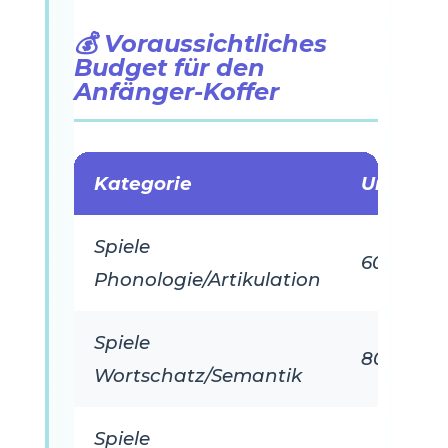
💰 Voraussichtliches
Budget für den
Anfänger-Koffer
Kategorie
Unverzic
Spiele
60 €
Phonologie/Artikulation
Spiele
80 €
Wortschatz/Semantik
Spiele