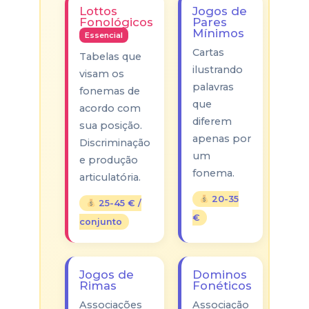
Lottos
Jogos de
Fonológicos
Pares
Mínimos
Essencial
Cartas
Tabelas que
ilustrando
visam os
palavras
fonemas de
que
acordo com
diferem
sua posição.
apenas por
Discriminação
um
e produção
fonema.
articulatória.
20-35
25-45 € /
€
conjunto
Jogos de
Dominos
Rimas
Fonéticos
Associações
Associação