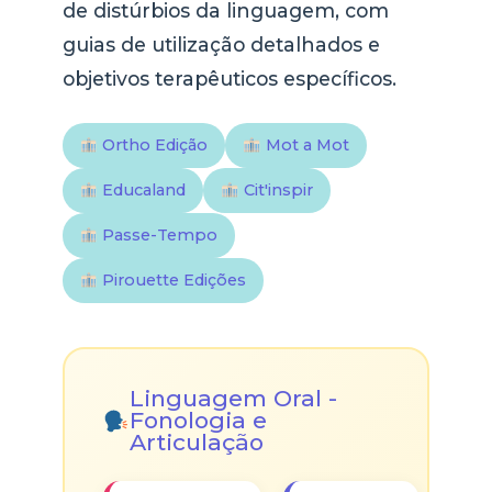
de distúrbios da linguagem, com
guias de utilização detalhados e
objetivos terapêuticos específicos.
Ortho Edição
Mot a Mot
Educaland
Cit'inspir
Passe-Tempo
Pirouette Edições
Linguagem Oral -
Fonologia e
Articulação