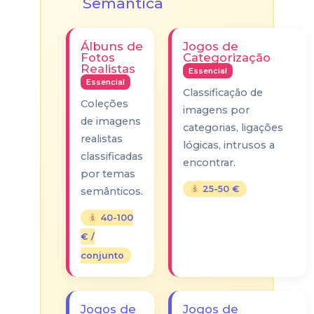
Semântica
Álbuns de
Jogos de
Fotos
Categorização
Realistas
Essencial
Essencial
Classificação de
Coleções
imagens por
de imagens
categorias, ligações
realistas
lógicas, intrusos a
classificadas
encontrar.
por temas
25-50 €
semânticos.
40-100
€ /
conjunto
Jogos de
Jogos de