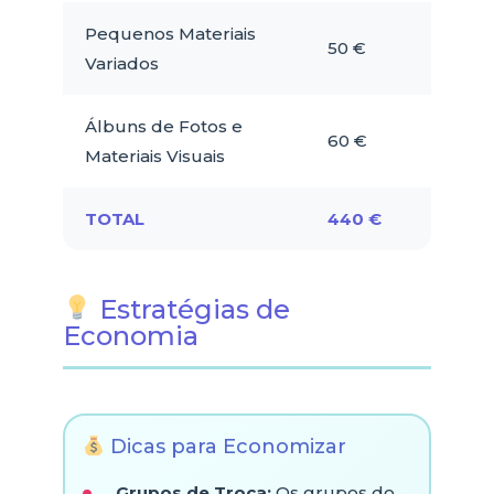
Pequenos Materiais
50 €
100 
Variados
Álbuns de Fotos e
60 €
150 
Materiais Visuais
TOTAL
440 €
1 02
Estratégias de
Economia
Dicas para Economizar
Grupos de Troca:
Os grupos do