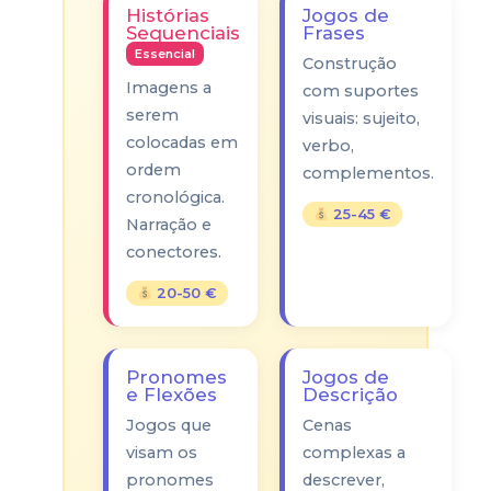
Histórias
Jogos de
Sequenciais
Frases
Essencial
Construção
Imagens a
com suportes
serem
visuais: sujeito,
colocadas em
verbo,
ordem
complementos.
cronológica.
25-45 €
Narração e
conectores.
20-50 €
Pronomes
Jogos de
e Flexões
Descrição
Jogos que
Cenas
visam os
complexas a
pronomes
descrever,