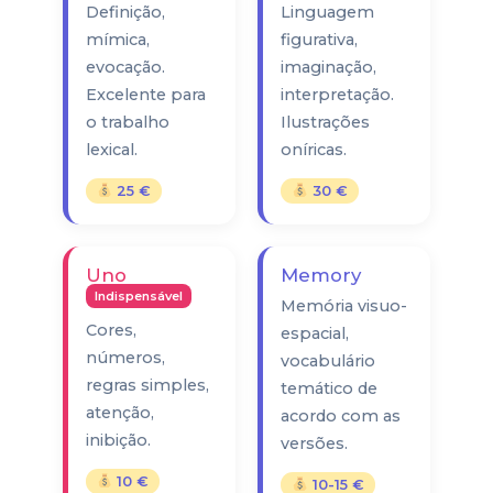
Definição,
Linguagem
mímica,
figurativa,
evocação.
imaginação,
Excelente para
interpretação.
o trabalho
Ilustrações
lexical.
oníricas.
25 €
30 €
Uno
Memory
Indispensável
Memória visuo-
Cores,
espacial,
números,
vocabulário
regras simples,
temático de
atenção,
acordo com as
inibição.
versões.
10 €
10-15 €