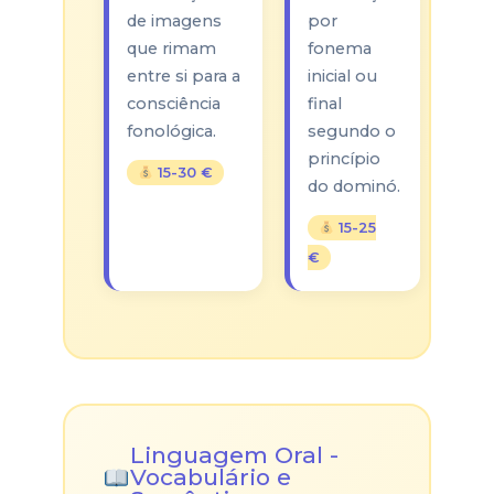
de imagens
por
que rimam
fonema
entre si para a
inicial ou
consciência
final
fonológica.
segundo o
princípio
15-30 €
do dominó.
15-25
€
Linguagem Oral -
Vocabulário e