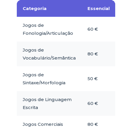
Categoria
Essencial
Con
Jogos de
60 €
150 
Fonologia/Articulação
Jogos de
80 €
200
Vocabulário/Semântica
Jogos de
50 €
120 
Sintaxe/Morfologia
Jogos de Linguagem
60 €
150 
Escrita
Jogos Comerciais
80 €
150 