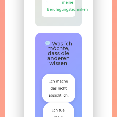
meine
Beruhigungstechniken
Was ich
möchte,
dass die
anderen
wissen
Ich mache
das nicht
absichtlich.
Ich tue