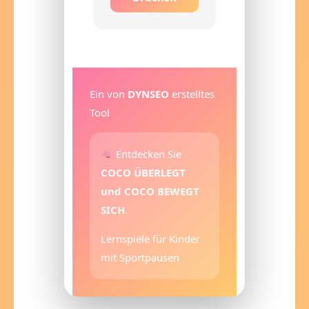
Ein von
DYNSEO
erstelltes
Tool
Entdecken Sie
COCO ÜBERLEGT
und COCO BEWEGT
SICH
.
Lernspiele für Kinder
mit Sportpausen