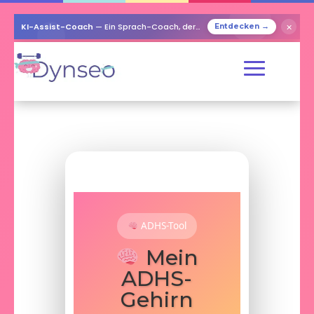
KI-Assist-Coach
— Ein Sprach-Coach, der mit Ihren Lieben spielt
✕
Entdecken →
ADHS-Tool
Mein
ADHS-
Gehirn