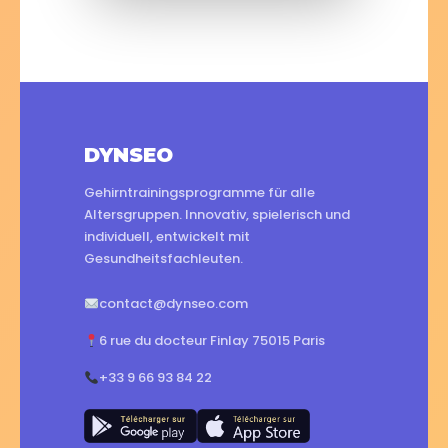
DYNSEO
Gehirntrainingsprogramme für alle
Altersgruppen. Innovativ, spielerisch und
individuell, entwickelt mit
Gesundheitsfachleuten.
contact@dynseo.com
6 rue du docteur Finlay 75015 Paris
+33 9 66 93 84 22