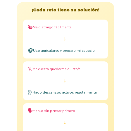
¡Cada reto tiene su solución!
🐿️
Me distraigo fácilmente
→
🎧
Uso auriculares y preparo mi espacio
🏃
Me cuesta quedarme quieto/a
→
⏰
Hago descansos activos regularmente
🗣️
Hablo sin pensar primero
→