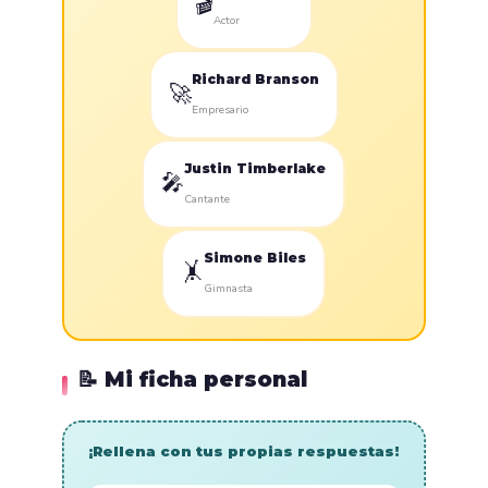
🎬
Actor
Richard Branson
🚀
Empresario
Justin Timberlake
🎤
Cantante
Simone Biles
🤸
Gimnasta
📝 Mi ficha personal
¡Rellena con tus propias respuestas!