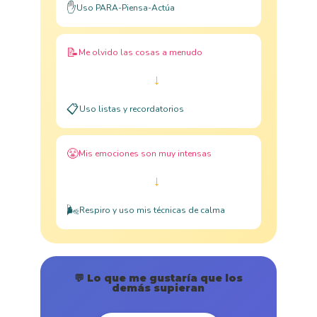
✋
Uso PARA-Piensa-Actúa
📝
Me olvido las cosas a menudo
→
📋
Uso listas y recordatorios
😤
Mis emociones son muy intensas
→
🌬️
Respiro y uso mis técnicas de calma
💬 Lo que me gustaría que los
demás supieran