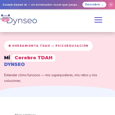
Coach Assist IA
— Un entrenador vocal que juega con tus seres queridos
✕
Descubrir →
🧠 HERRAMIENTA TDAH — PSICOEDUCACIÓN
Mi
Cerebro TDAH
DYNSEO
Entender cómo funciono — mis superpoderes, mis retos y mis
soluciones.
Sin cambios