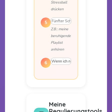
Stressball
drücken
5
Z.B.: meine
beruhigende
Playlist
anhören
6
Meine
Regulierungstools