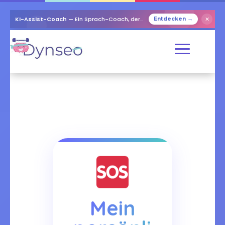
KI-Assist-Coach
— Ein Sprach-Coach, der mit Ihren Lieben spielt
✕
Entdecken →
Mein