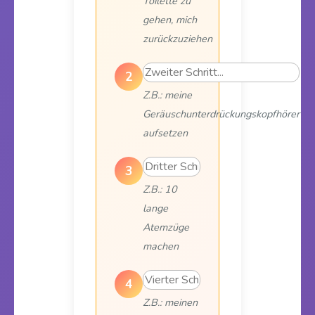
Toilette zu
gehen, mich
zurückzuziehen
2
Z.B.: meine
Geräuschunterdrückungskopfhörer
aufsetzen
3
Z.B.: 10
lange
Atemzüge
machen
4
Z.B.: meinen