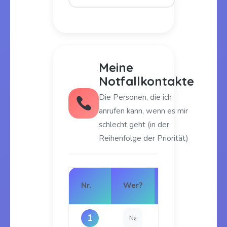
Meine
Notfallkontakte
Die Personen, die ich
anrufen kann, wenn es mir
schlecht geht (in der
Reihenfolge der Priorität)
Ve
Nr.
Wer?
Telefon
zu
1