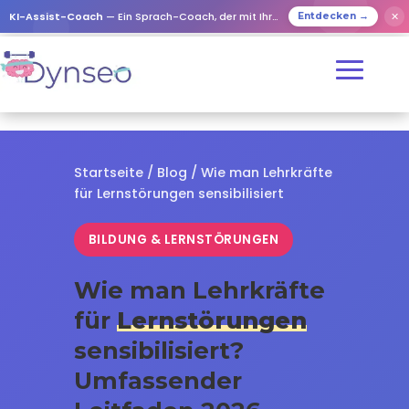
✕
KI-Assist-Coach
— Ein Sprach-Coach, der mit Ihren Lieben spielt
Entdecken →
Startseite
/
Blog
/ Wie man Lehrkräfte
für Lernstörungen sensibilisiert
BILDUNG & LERNSTÖRUNGEN
Wie man Lehrkräfte
für
Lernstörungen
sensibilisiert?
Umfassender