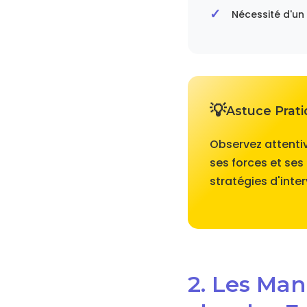
Nécessité d'u
Astuce Prat
Observez attentiv
ses forces et ses
stratégies d'inter
2. Les Man