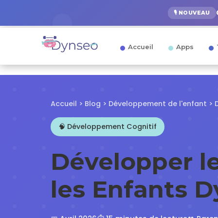
🎙️ NOUVEAU
Accueil
Apps
Accueil
>
Blog
> Développement de l'enfant > 
🧠 Développement Cognitif
Développer l
les Enfants 