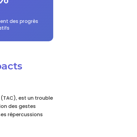
ent des progrès
atifs
pacts
 (TAC), est un trouble
tion des gestes
ses répercussions