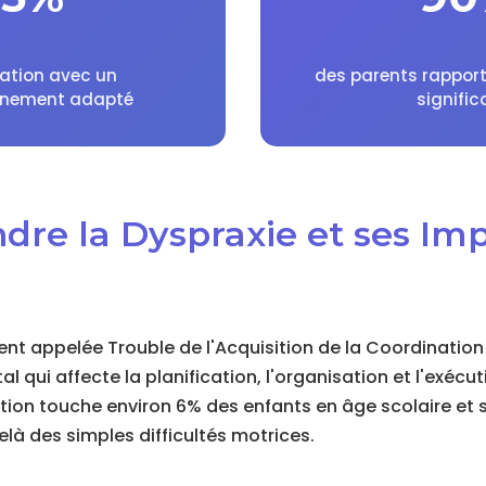
ration avec un
des parents rapport
nement adapté
signific
dre la Dyspraxie et ses Im
nt appelée Trouble de l'Acquisition de la Coordination
qui affecte la planification, l'organisation et l'exécu
tion touche environ 6% des enfants en âge scolaire et 
là des simples difficultés motrices.