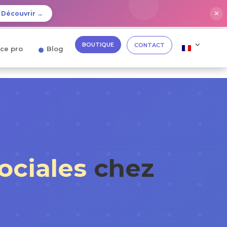
✕
Découvrir →
BOUTIQUE
CONTACT
ce pro
Blog
ciales
chez