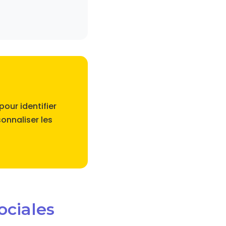
our identifier
onnaliser les
ociales