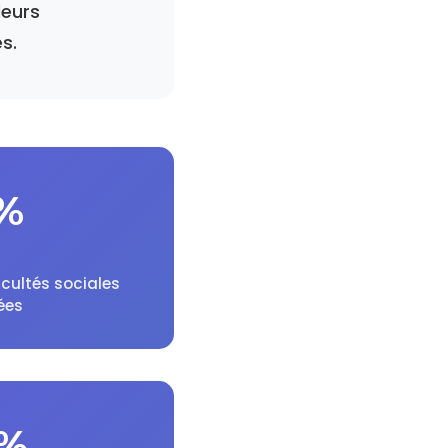
leurs
s.
%
icultés sociales
ées
%