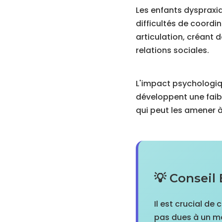
Les enfants dyspraxiq
difficultés de coordi
articulation, créant 
relations sociales.
L'impact psychologiq
développent une faibl
qui peut les amener à 
💡 Conseil
Il est crucial de
pas dues à un ma