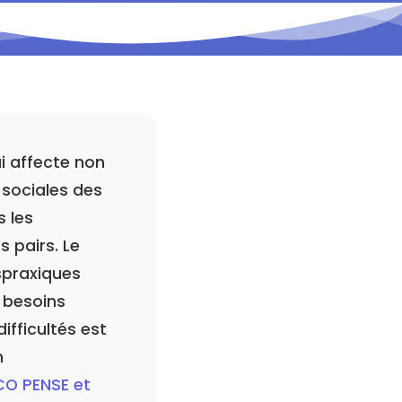
i affecte non
 sociales des
s les
s pairs. Le
spraxiques
 besoins
fficultés est
n
O PENSE et