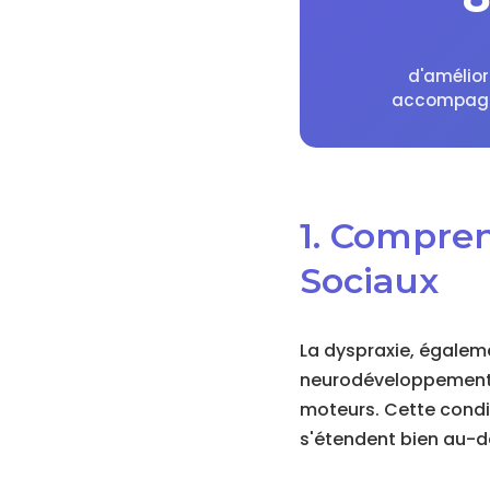
d'amélio
accompag
1. Compren
Sociaux
La dyspraxie, égaleme
neurodéveloppemental 
moteurs. Cette condi
s'étendent bien au-de