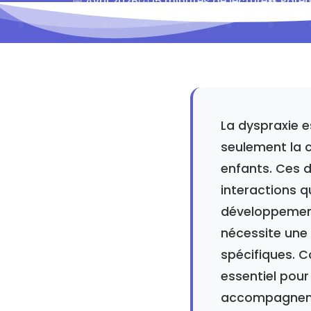
📅 Avril 2026
⏱️ 15 minutes de lecture
👥 Paren
La dyspraxie 
seulement la 
enfants. Ces di
interactions q
développement
nécessite une
spécifiques. 
essentiel pour
accompagneme