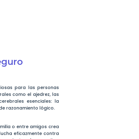
eguro
ciosas para las personas
ales como el ajedrez, las
rebrales esenciales: la
 de razonamiento lógico.
amilia o entre amigos crea
 lucha eficazmente contra