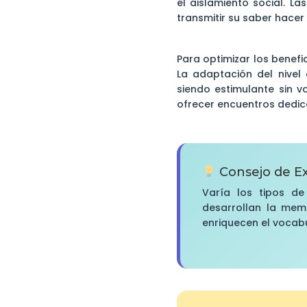
el aislamiento social. La
transmitir su saber hacer
Para optimizar los benefi
La adaptación del nivel
siendo estimulante sin v
ofrecer encuentros dedic
Consejo de E
Varía los tipos de
desarrollan la memo
enriquecen el vocabul