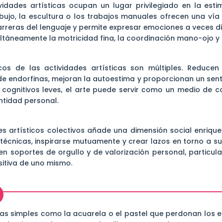
ividades artísticas ocupan un lugar privilegiado en la est
ibujo, la escultura o los trabajos manuales ofrecen una ví
reras del lenguaje y permite expresar emociones a veces difí
ultáneamente la motricidad fina, la coordinación mano-ojo y 
cos de las actividades artísticas son múltiples. Reducen
e endorfinas, mejoran la autoestima y proporcionan un sent
cognitivos leves, el arte puede servir como un medio de c
ntidad personal.
es artísticos colectivos añade una dimensión social enriqu
técnicas, inspirarse mutuamente y crear lazos en torno a s
 en soportes de orgullo y de valorización personal, particu
itiva de uno mismo.
s simples como la acuarela o el pastel que perdonan los er