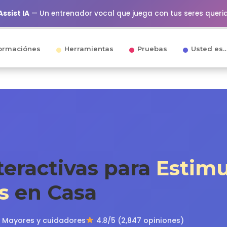
ssist IA
— Un entrenador vocal que juega con tus seres queri
ormaciónes
Herramientas
Pruebas
Usted es
teractivas para
Estimu
s
en Casa
Mayores y cuidadores
4.8/5 (2,847 opiniones)