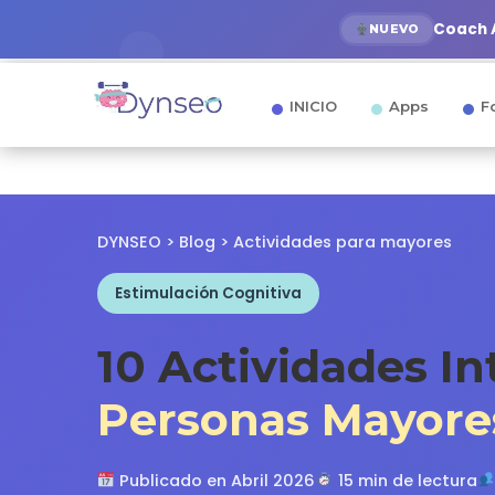
Coach A
NUEVO
INICIO
Apps
F
DYNSEO
>
Blog
> Actividades para mayores
Estimulación Cognitiva
10 Actividades In
Personas Mayore
Publicado en Abril 2026
15 min de lectura