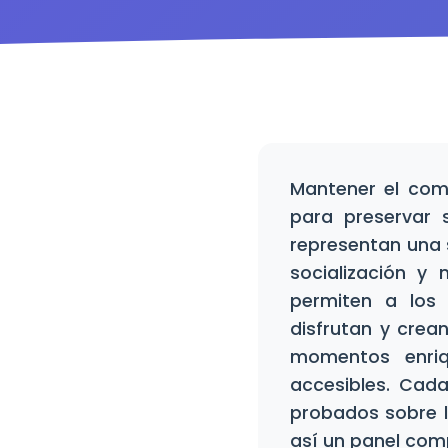
Mantener el com
para preservar s
representan una s
socialización y
permiten a los
disfrutan y crea
momentos enriq
accesibles. Cad
probados sobre l
así un panel comp