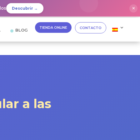
dos
✕
Descubrir →
TIENDA ONLINE
CONTACTO
…
BLOG
lar a las