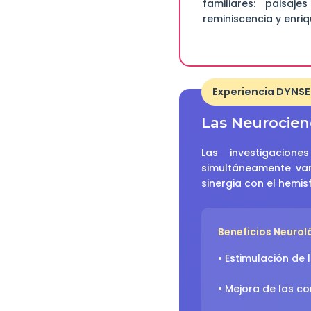
familiares: paisaj
reminiscencia y enri
Experiencia DYNS
Las Neurocienc
Las investigacion
simultáneamente vari
sinergia con el hemis
Beneficios Neuro
• Estimulación de 
• Mejora de las co