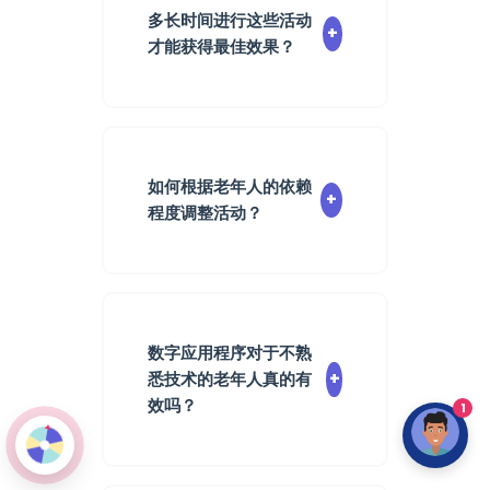
多长时间进行这些活动
+
才能获得最佳效果？
规律性优于强度。我们建
议每天进行30分钟的认知
活动，每周进行3次适应性
体育锻炼，以及每周2到3
如何根据老年人的依赖
+
次社交活动。这种分配能
程度调整活动？
够保持参与感而不造成过
度疲劳，同时定期刺激不
适应性对于保持参与感至
同的脑部和身体功能。
关重要。对于自主的人，
优先选择复杂多样的活
动。如果有轻微的缺陷，
数字应用程序对于不熟
简化指令并缩短时间。对
悉技术的老年人真的有
+
于依赖的人，专注于感官
效吗？
1
活动（音乐、触觉园艺）
和社交互动。重要的是在
绝对有效，前提是遵循渐
每项活动中保持乐趣和尊
进和陪伴的方式。像