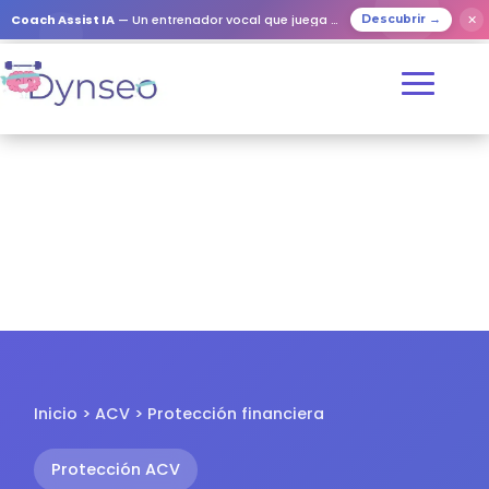
✕
Coach Assist IA
— Un entrenador vocal que juega con tus seres queridos
Descubrir →
Inicio > ACV > Protección financiera
Protección ACV