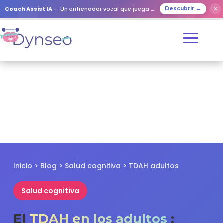
✕
Coach Assist IA
— Un entrenador vocal que juega con tus seres queridos
Descubrir →
Inicio > Blog > Salud cognitiva > TDAH adultos
Salud cognitiva
El
TDAH en los adultos
: