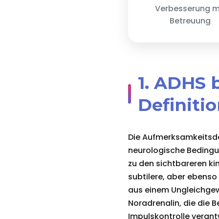
Verbesserung m
Betreuung
1. ADHS 
Definiti
Die Aufmerksamkeitsdef
neurologische Bedingun
zu den sichtbareren ki
subtilere, aber ebens
aus einem Ungleichgew
Noradrenalin, die die 
Impulskontrolle verantw