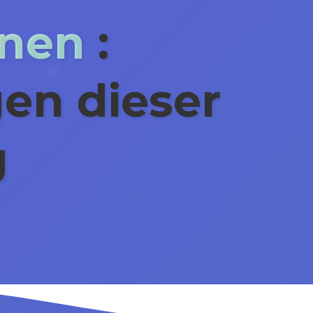
enen
:
en dieser
g