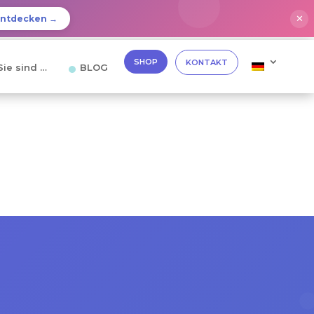
✕
Entdecken →
SHOP
KONTAKT
Sie sind …
BLOG