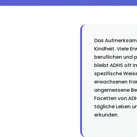
Das Aufmerksamke
Kindheit. Viele E
beruflichen und p
bleibt ADHS oft i
spezifische Weis
erwachsenen fran
angemessene Betr
Facetten von ADH
tägliche Leben un
erkunden.