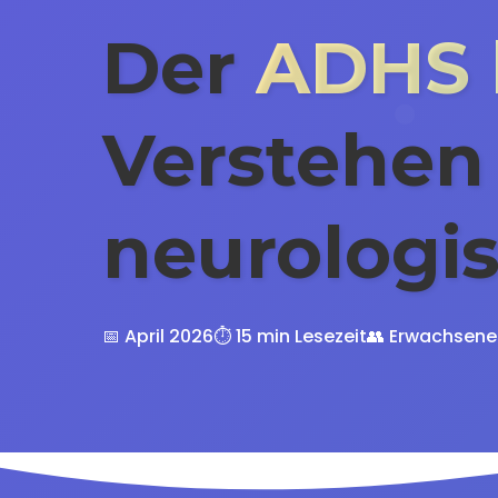
Der
ADHS 
Verstehen
neurologi
📅 April 2026
⏱️ 15 min Lesezeit
👥 Erwachsene