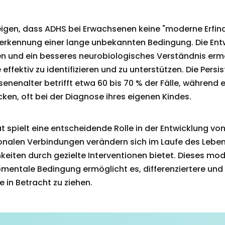
igen, dass ADHS bei Erwachsenen keine "moderne Erfind
nerkennung einer lange unbekannten Bedingung. Die Ent
en und ein besseres neurobiologisches Verständnis erm
ffektiv zu identifizieren und zu unterstützen. Die Pers
senenalter betrifft etwa 60 bis 70 % der Fälle, während 
en, oft bei der Diagnose ihres eigenen Kindes.
ät spielt eine entscheidende Rolle in der Entwicklung vo
onalen Verbindungen verändern sich im Laufe des Leben
eiten durch gezielte Interventionen bietet. Dieses mo
entale Bedingung ermöglicht es, differenziertere und 
 in Betracht zu ziehen.