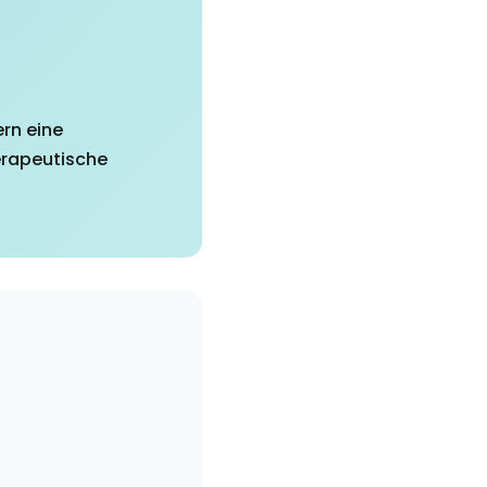
ern eine
erapeutische