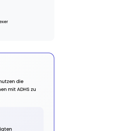
exer
nutzen die
nen mit ADHS zu
igten