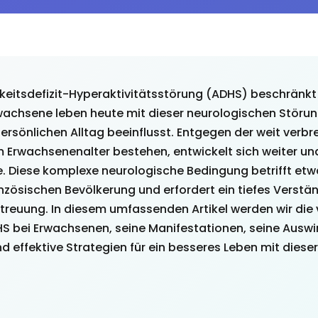
itsdefizit-Hyperaktivitätsstörung (ADHS) beschränkt s
rwachsene leben heute mit dieser neurologischen Störung
ersönlichen Alltag beeinflusst. Entgegen der weit verb
m Erwachsenenalter bestehen, entwickelt sich weiter un
e. Diese komplexe neurologische Bedingung betrifft etwa
zösischen Bevölkerung und erfordert ein tiefes Verständ
euung. In diesem umfassenden Artikel werden wir die
S bei Erwachsenen, seine Manifestationen, seine Ausw
d effektive Strategien für ein besseres Leben mit diese