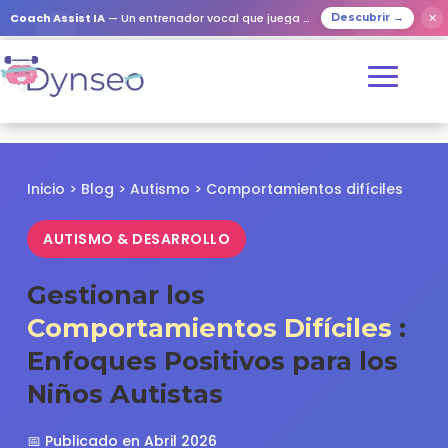
✕
Coach Assist IA
— Un entrenador vocal que juega con tus seres queridos
Descubrir →
Inicio
>
Blog
>
Autismo
> Comportamientos difíciles
AUTISMO & DESARROLLO
Gestionar los
Comportamientos Difíciles
:
Enfoques Positivos para los
Niños Autistas
📅 Publicado en Abril 2026