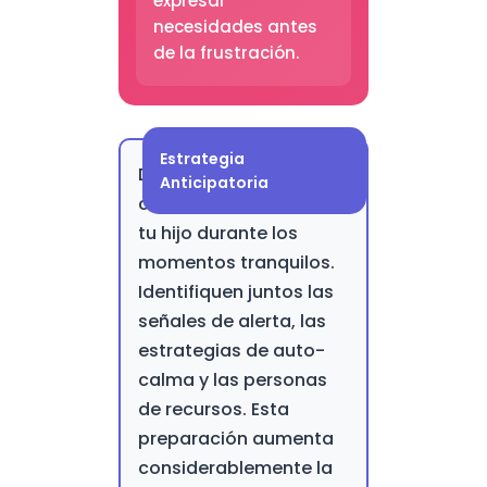
expresar
necesidades antes
de la frustración.
Estrategia
Desarrolla un "plan de
Anticipatoria
crisis preventivo" con
tu hijo durante los
momentos tranquilos.
Identifiquen juntos las
señales de alerta, las
estrategias de auto-
calma y las personas
de recursos. Esta
preparación aumenta
considerablemente la