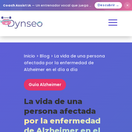
✕
Coach Assist IA
— Un entrenador vocal que juega con tus seres queridos
Descubrir →
Inicio
>
Blog
> La vida de una persona
afectada por la enfermedad de
Alzheimer en el día a día
Guía Alzheimer
La vida de una
persona afectada
por la enfermedad
de Alzheimer en el