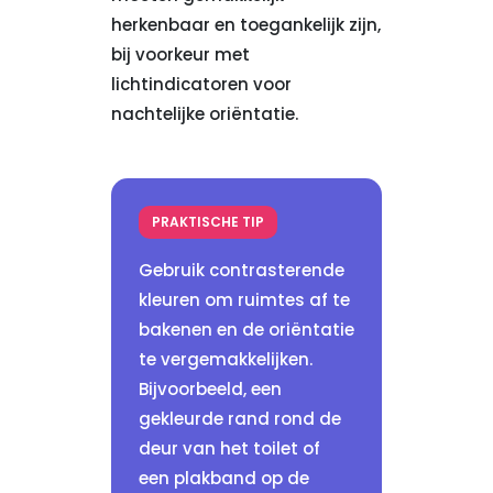
herkenbaar en toegankelijk zijn,
bij voorkeur met
lichtindicatoren voor
nachtelijke oriëntatie.
PRAKTISCHE TIP
Gebruik contrasterende
kleuren om ruimtes af te
bakenen en de oriëntatie
te vergemakkelijken.
Bijvoorbeeld, een
gekleurde rand rond de
deur van het toilet of
een plakband op de