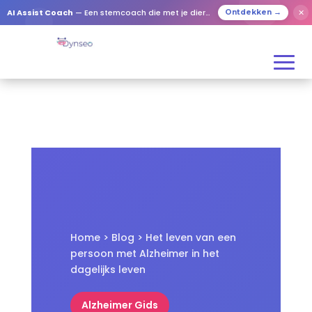
✕
AI Assist Coach
— Een stemcoach die met je dierbaren speelt
Ontdekken →
Home
>
Blog
> Het leven van een
persoon met Alzheimer in het
dagelijks leven
Alzheimer Gids