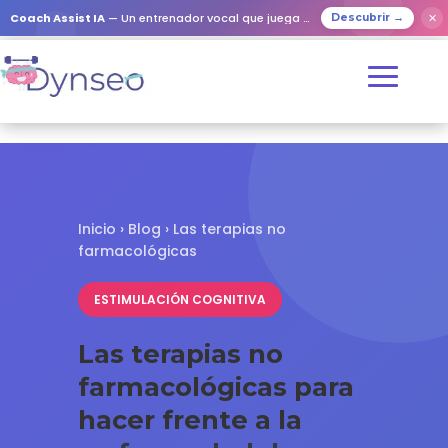
✕
Coach Assist IA
— Un entrenador vocal que juega con tus seres queridos
Descubrir →
Inicio
›
Blog
› Las terapias no
farmacológicas
ESTIMULACIÓN COGNITIVA
Las terapias no
farmacológicas para
hacer frente a la