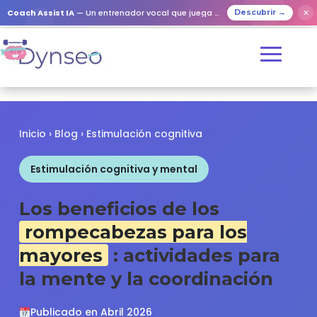
✕
Coach Assist IA
— Un entrenador vocal que juega con tus seres queridos
Descubrir →
Inicio
›
Blog
› Estimulación cognitiva
Estimulación cognitiva y mental
Los beneficios de los
rompecabezas para los
mayores
: actividades para
la mente y la coordinación
Publicado en Abril 2026