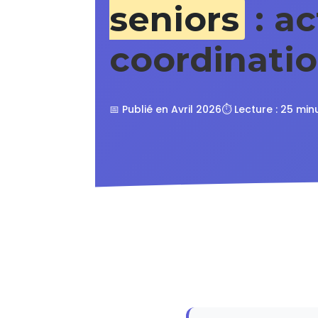
seniors
: ac
coordinati
📅 Publié en Avril 2026
⏱️ Lecture : 25 min