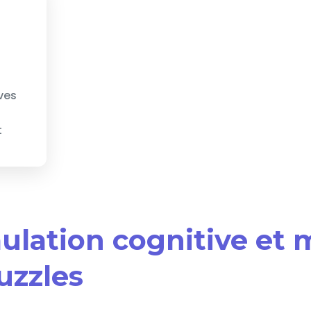
ves
t
mulation cognitive et
uzzles