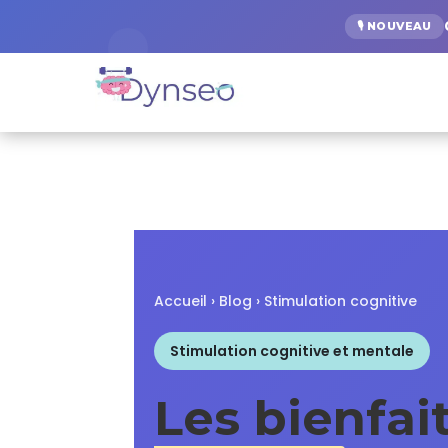
🎙️ NOUVEAU
Accueil
›
Blog
› Stimulation cognitive
Stimulation cognitive et mentale
Les bienfai