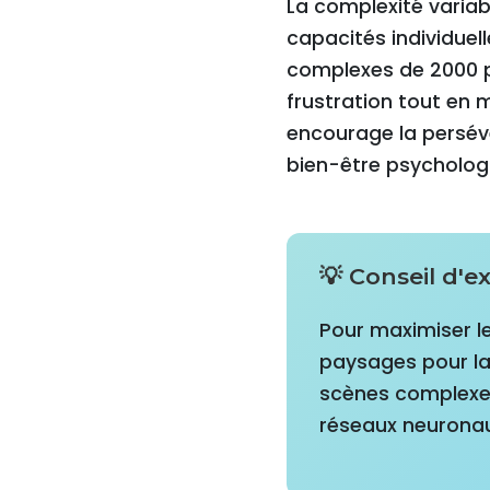
La complexité variab
capacités individuel
complexes de 2000 pi
frustration tout en
encourage la persévé
bien-être psycholog
💡 Conseil d'
Pour maximiser le
paysages pour la 
scènes complexes 
réseaux neuronaux