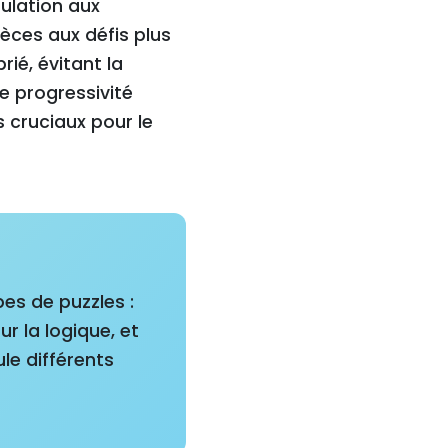
ulation aux
ièces aux défis plus
ié, évitant la
e progressivité
 cruciaux pour le
pes de puzzles :
r la logique, et
le différents