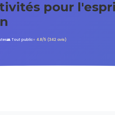
tivités pour l'espri
on
utes
👥 Tout public
⭐ 4.8/5 (342 avis)