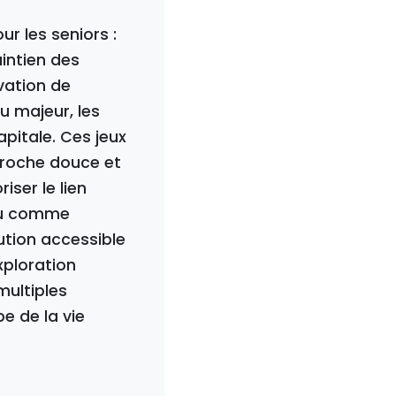
r les seniors :
aintien des
vation de
u majeur, les
pitale. Ces jeux
proche douce et
iser le lien
 ou comme
tion accessible
xploration
multiples
e de la vie