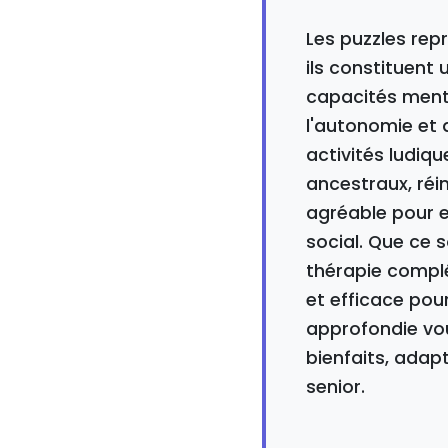
Les puzzles rep
ils constituent 
capacités menta
l'autonomie et 
activités ludiq
ancestraux, réi
agréable pour en
social. Que ce 
thérapie compl
et efficace pou
approfondie vou
bienfaits, adap
senior.