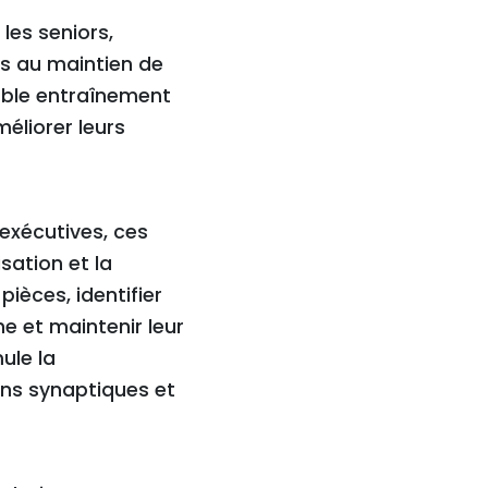
les seniors,
es au maintien de
able entraînement
éliorer leurs
 exécutives, ces
sation et la
ièces, identifier
he et maintenir leur
mule la
ons synaptiques et