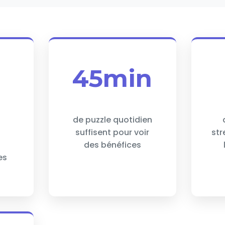
45min
de puzzle quotidien
suffisent pour voir
str
des bénéfices
es